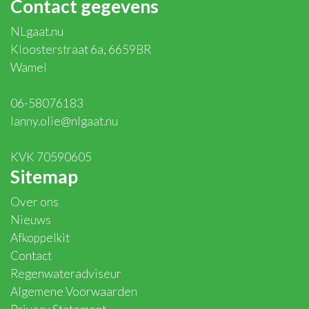
Contact gegevens
NLgaat.nu
Kloosterstraat 6a, 6659BR
Wamel
06-58076183
lanny.olie@nlgaat.nu
KVK 70590605
Sitemap
Over ons
Nieuws
Afkoppelkit
Contact
Regenwateradviseur
Algemene Voorwaarden