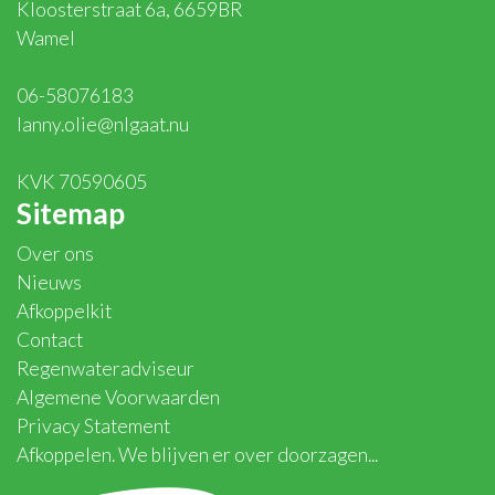
Kloosterstraat 6a, 6659BR
Wamel
06-58076183
lanny.olie@nlgaat.nu
KVK 70590605
Sitemap
Over ons
Nieuws
Afkoppelkit
Contact
Regenwateradviseur
Algemene Voorwaarden
Privacy Statement
Afkoppelen. We blijven er over doorzagen...