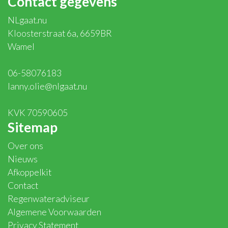
Contact gegevens
NLgaat.nu
Kloosterstraat 6a, 6659BR
Wamel
06-58076183
lanny.olie@nlgaat.nu
KVK 70590605
Sitemap
Over ons
Nieuws
Afkoppelkit
Contact
Regenwateradviseur
Algemene Voorwaarden
Privacy Statement