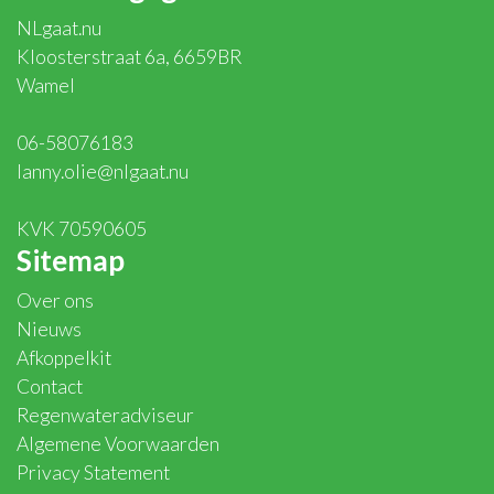
NLgaat.nu
Kloosterstraat 6a, 6659BR
Wamel
06-58076183
lanny.olie@nlgaat.nu
KVK 70590605
Sitemap
Over ons
Nieuws
Afkoppelkit
Contact
Regenwateradviseur
Algemene Voorwaarden
Privacy Statement