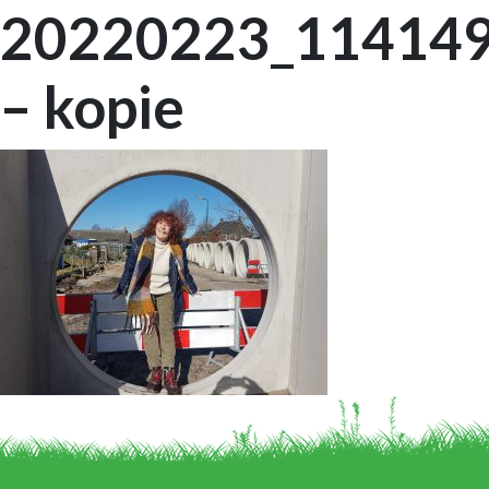
20220223_11414
– kopie