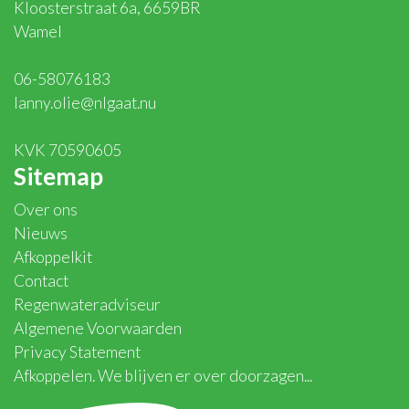
Kloosterstraat 6a, 6659BR
Wamel
06-58076183
lanny.olie@nlgaat.nu
KVK 70590605
Sitemap
Over ons
Nieuws
Afkoppelkit
Contact
Regenwateradviseur
Algemene Voorwaarden
Privacy Statement
Afkoppelen. We blijven er over doorzagen...