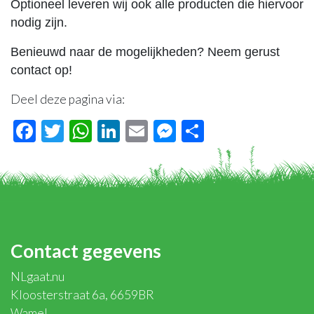
Optioneel leveren wij ook alle producten die hiervoor
nodig zijn.
Benieuwd naar de mogelijkheden? Neem gerust
contact op!
Deel deze pagina via:
Facebook
Twitter
WhatsApp
LinkedIn
Email
Messenger
Delen
Contact gegevens
NLgaat.nu
Kloosterstraat 6a, 6659BR
Wamel