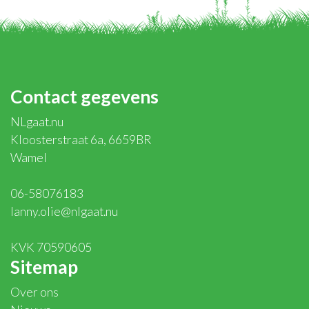
Contact gegevens
NLgaat.nu
Kloosterstraat 6a, 6659BR
Wamel
06-58076183
lanny.olie@nlgaat.nu
KVK 70590605
Sitemap
Over ons