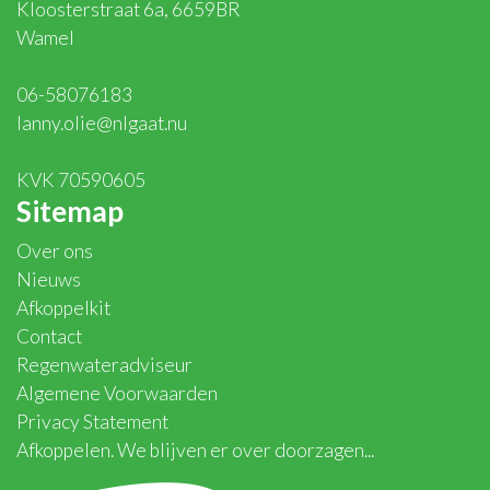
Kloosterstraat 6a, 6659BR
Wamel
06-58076183
lanny.olie@nlgaat.nu
KVK 70590605
Sitemap
Over ons
Nieuws
Afkoppelkit
Contact
Regenwateradviseur
Algemene Voorwaarden
Privacy Statement
Afkoppelen. We blijven er over doorzagen...