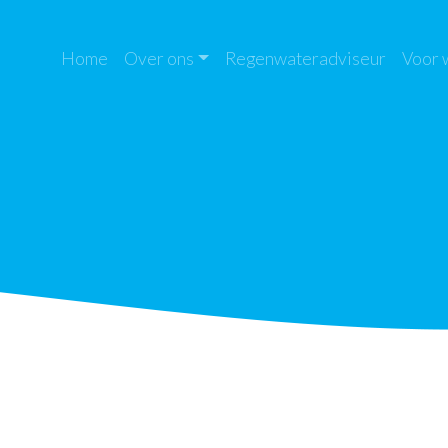
Home
Over ons
Regenwateradviseur
Voor 