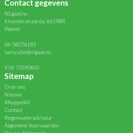
Contact gegevens
NLgaat.nu
Kloosterstraat 6a, 6659BR
Wamel
06-58076183
lanny.olie@nlgaat.nu
KVK 70590605
Sitemap
Over ons
Nieuws
Afkoppelkit
Contact
Regenwateradviseur
Algemene Voorwaarden