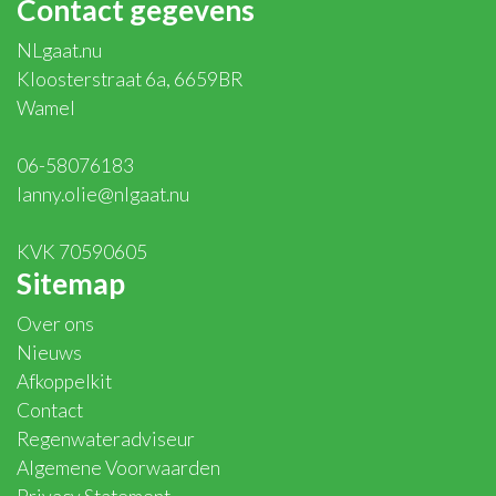
Contact gegevens
NLgaat.nu
Kloosterstraat 6a, 6659BR
Wamel
06-58076183
lanny.olie@nlgaat.nu
KVK 70590605
Sitemap
Over ons
Nieuws
Afkoppelkit
Contact
Regenwateradviseur
Algemene Voorwaarden