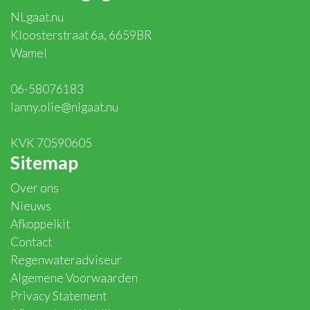
NLgaat.nu
Kloosterstraat 6a, 6659BR
Wamel
06-58076183
lanny.olie@nlgaat.nu
KVK 70590605
Sitemap
Over ons
Nieuws
Afkoppelkit
Contact
Regenwateradviseur
Algemene Voorwaarden
Privacy Statement