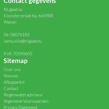
Contact gegevens
NLgaat.nu
Kloosterstraat 6a, 6659BR
Wamel
06-58076183
lanny.olie@nlgaat.nu
KVK 70590605
Sitemap
Over ons
Nieuws
Afkoppelkit
Contact
Regenwateradviseur
Algemene Voorwaarden
Privacy Statement