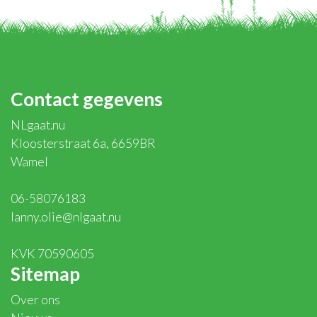
Contact gegevens
NLgaat.nu
Kloosterstraat 6a, 6659BR
Wamel
06-58076183
lanny.olie@nlgaat.nu
KVK 70590605
Sitemap
Over ons